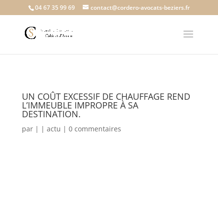
04 67 35 99 69
contact@cordero-avocats-beziers.fr
UN COÛT EXCESSIF DE CHAUFFAGE REND
L’IMMEUBLE IMPROPRE À SA
DESTINATION.
par
|
|
actu
|
0 commentaires